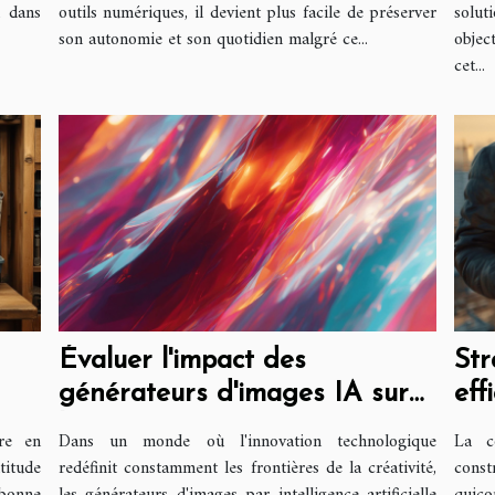
n dans
outils numériques, il devient plus facile de préserver
solut
son autonomie et son quotidien malgré ce...
objec
cet...
Évaluer l'impact des
Str
générateurs d'images IA sur
eff
la créativité artistique
con
re en
Dans un monde où l'innovation technologique
La c
titude
redéfinit constamment les frontières de la créativité,
cons