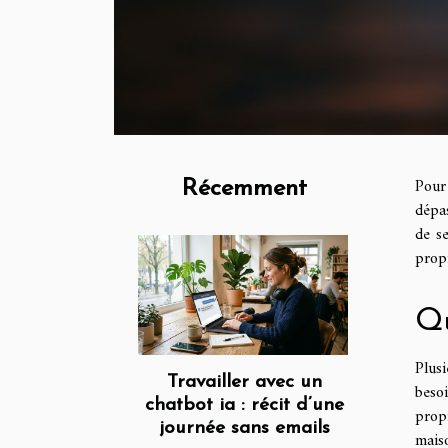
Pour
Récemment
dépas
de se
propr
Qu
Plusi
Travailler avec un
beso
chatbot ia : récit d’une
propr
journée sans emails
mais