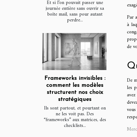
Et si l’on pouvait passer une
exagé
journée entière sans ouvrir sa
boîte mail, sans pour autant
Par a
perdre...
à la
cong
prop
de vo
Qu
Frameworks invisibles :
De mê
comment les modèles
les p
structurent nos choix
avez 
stratégiques
devez
Ils sont partout, et pourtant on
vous 
ne les voit pas. Des
respe
“frameworks” aux matrices, des
checklists...
Merc