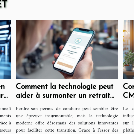
ET
en
Comment la technologie peut
Com
ur
aider à surmonter un retrait
CM
de permis ?
réf
onnaît
Perdre son permis de conduire peut sembler être
Le c
ements
une épreuve insurmontable, mais la technologie
influ
râce à
moderne offre désormais des solutions innovantes
sur 
nseurs
pour faciliter cette transition. Grâce à l’essor des
pléth