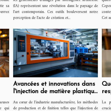
 bonne
les générateurs d'images par intelligence artificielle
quico
tir sa
(IA) représentent une révolution dans le paysage de
Cepen
ouvrez
l'art contemporain. Ces outils bouleversent notre
conte
perception de l'acte de création et...
Cet a
Avancées et innovations dans
Que
l'injection de matière plastique
res
et la sérigraphie
des
ueuses
Au cœur de l'industrie manufacturière, les méthodes
La p
te qui
de production et de finition telles que l'injection de
cruci