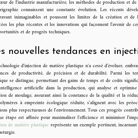
ur de l'industrie manufacturière, les méthodes de production et de fi
érigraphie connaissent une constante évolution. Les récents dével
ravant inimaginables et poussent les limites de la création et de l
ées les plus récentes et les innovations qui façonnent l'avenir de c
ortunités et de progrès techniques.
s nouvelles tendances en inject
chnologie d'injection de matière plastique n'a cessé d'évoluer, embr
ences de productivité, de précision et de durabilité. Parmi les ten
ique se distingue, permettant des gains de temps et de coûts signific
'intelligence artificielle dans la production, qui analyse et optim
ion de moulage, assurant ainsi la constance de la qualité et la rédu
polymères à empreinte écologique réduite, s'alignent avec les préoc
ions plus respectueuses de l'environnement. Tous ces progrès contrib
ue étape est affinée pour maximaliser l'efficience et minimiser l'im
tion de matière plastique
représente un exemple pertinent, incarnant 
asturgie.