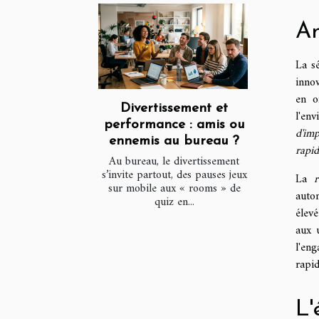
Am
La sé
inno
en o
Divertissement et
l'env
performance : amis ou
d'imp
ennemis au bureau ?
rapid
Au bureau, le divertissement
s’invite partout, des pauses jeux
La
r
sur mobile aux « rooms » de
auto
quiz en...
élev
aux u
l'en
rapid
L'