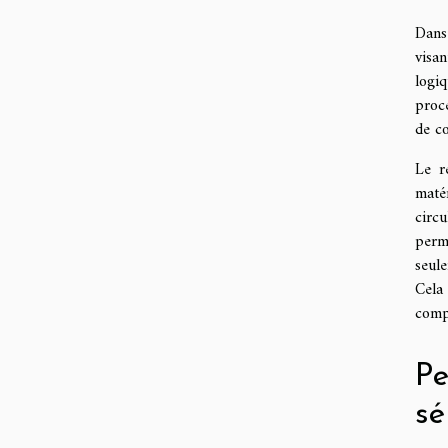
Dans 
visa
logi
proc
de c
Le r
maté
circu
perm
seul
Cela 
compr
Pe
sé