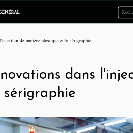
GÉNÉRAL
'injection de matière plastique et la sérigraphie
novations dans l'inje
a sérigraphie