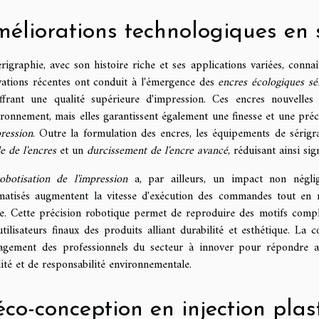
éliorations technologiques en 
rigraphie, avec son histoire riche et ses applications variées, conn
vations récentes ont conduit à l'émergence des
encres écologiques sé
ffrant une qualité supérieure d'impression. Ces encres nouvelles
ironnement, mais elles garantissent également une finesse et une préc
ression
. Outre la formulation des encres, les équipements de sérig
e de l'encres
et un
durcissement de l'encre avancé
, réduisant ainsi si
obotisation de l'impression
a, par ailleurs, un impact non néglig
matisés augmentent la vitesse d'exécution des commandes tout en
ée. Cette précision robotique permet de reproduire des motifs compl
tilisateurs finaux des produits alliant durabilité et esthétique. La
gagement des professionnels du secteur à innover pour répondre au
ité et de responsabilité environnementale.
éco-conception en injection plas