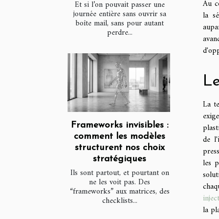
Au cœ
Et si l’on pouvait passer une
journée entière sans ouvrir sa
la s
boîte mail, sans pour autant
aupa
perdre...
avanc
d'opp
Le
La te
exig
Frameworks invisibles :
plast
comment les modèles
de l
structurent nos choix
press
stratégiques
les 
Ils sont partout, et pourtant on
solut
ne les voit pas. Des
chaq
“frameworks” aux matrices, des
injec
checklists...
la pl