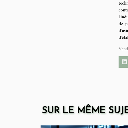
tech
contr
l'in
de p
d'us
d'éla
Vend
SUR LE MÊME SUJ