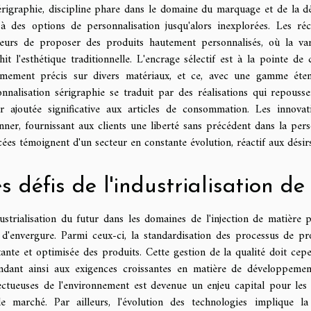
érigraphie, discipline phare dans le domaine du marquage et de la dé
 à des options de personnalisation jusqu'alors inexplorées. Les ré
teurs de proposer des produits hautement personnalisés, où la vari
hit l'esthétique traditionnelle. L'encrage sélectif est à la pointe de
êmement précis sur divers matériaux, et ce, avec une gamme éten
nnalisation sérigraphie se traduit par des réalisations qui repoussen
ur ajoutée significative aux articles de consommation. Les innova
nner, fournissant aux clients une liberté sans précédent dans la perso
ées témoignent d'un secteur en constante évolution, réactif aux désirs
s défis de l'industrialisation d
ustrialisation du futur dans les domaines de l'injection de matière p
s d'envergure. Parmi ceux-ci, la standardisation des processus de pr
tante et optimisée des produits. Cette gestion de la qualité doit ce
ndant ainsi aux exigences croissantes en matière de développemen
ectueuses de l'environnement est devenue un enjeu capital pour les e
le marché. Par ailleurs, l'évolution des technologies implique l