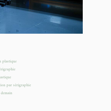
n plastique
érigraphie
astique
tion par sérigraphie
e demain