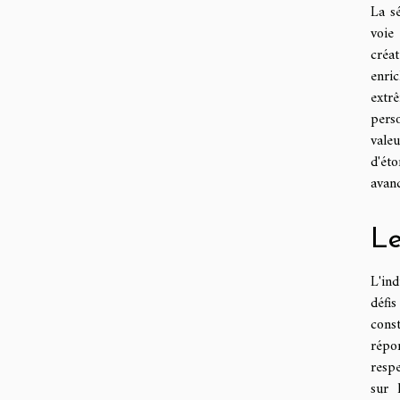
La s
voie
créa
enric
extr
perso
vale
d'éto
avanc
Le
L'ind
défi
cons
répo
resp
sur 