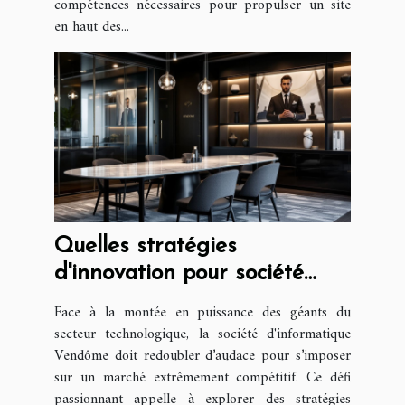
compétences nécessaires pour propulser un site
en haut des...
Quelles stratégies
d'innovation pour société
d'informatique Vendôme face
Face à la montée en puissance des géants du
aux géants du tech ?
secteur technologique, la société d'informatique
Vendôme doit redoubler d’audace pour s’imposer
sur un marché extrêmement compétitif. Ce défi
passionnant appelle à explorer des stratégies