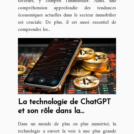
secteurs, y compris l'immobilier. Ainsi, une
compréhension approfondie des tendances
économiques actuelles dans le secteur immobilier
est cruciale. De plus, il est aussi essentiel de
comprendre les...
La technologie de ChatGPT
et son rôle dans la
démocratisation de l'accès au
Dans un monde de plus en plus numérisé, la
crédit
technologie a ouvert la voie à une plus grande