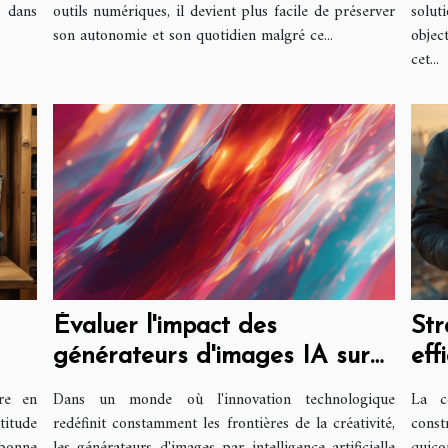
n dans
outils numériques, il devient plus facile de préserver
solut
son autonomie et son quotidien malgré ce...
objec
cet...
Évaluer l'impact des
Str
générateurs d'images IA sur
eff
la créativité artistique
con
re en
Dans un monde où l'innovation technologique
La c
titude
redéfinit constamment les frontières de la créativité,
cons