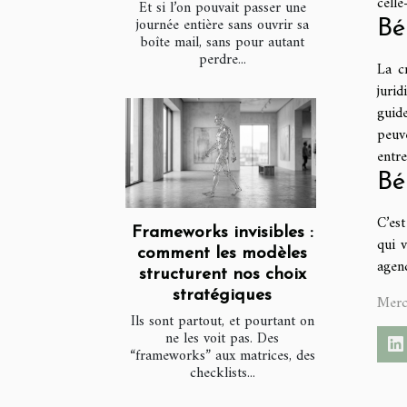
celle
Et si l’on pouvait passer une
journée entière sans ouvrir sa
Bé
boîte mail, sans pour autant
perdre...
La c
juri
guid
peuve
entre
Bé
C’est
Frameworks invisibles :
qui v
comment les modèles
agenc
structurent nos choix
stratégiques
Merc
Ils sont partout, et pourtant on
ne les voit pas. Des
“frameworks” aux matrices, des
checklists...