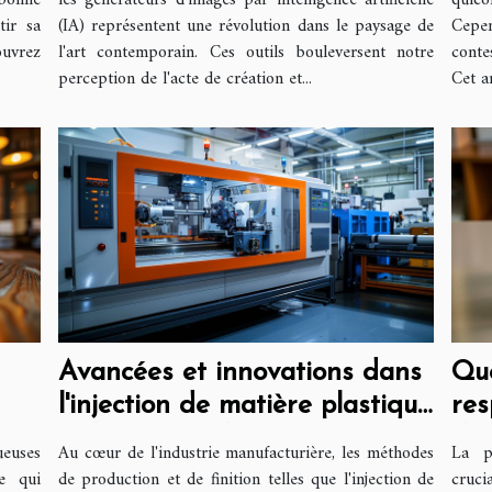
 bonne
les générateurs d'images par intelligence artificielle
quico
tir sa
(IA) représentent une révolution dans le paysage de
Cepen
ouvrez
l'art contemporain. Ces outils bouleversent notre
conte
perception de l'acte de création et...
Cet a
Avancées et innovations dans
Que
l'injection de matière plastique
res
et la sérigraphie
des
ueuses
Au cœur de l'industrie manufacturière, les méthodes
La p
te qui
de production et de finition telles que l'injection de
cruci