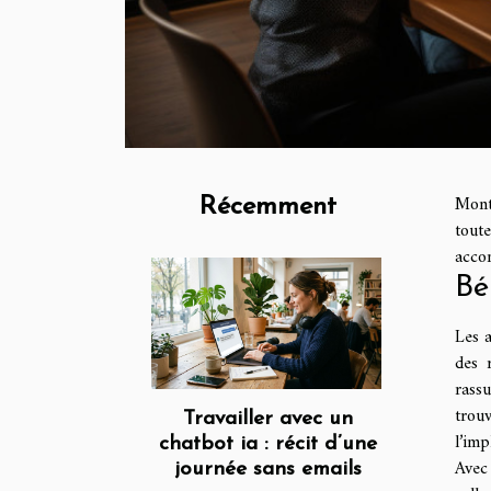
Mont
Récemment
tout
acco
Bé
Les a
des 
rass
trouv
Travailler avec un
l’im
chatbot ia : récit d’une
Avec 
journée sans emails