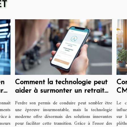
ET
en
Comment la technologie peut
Com
ur
aider à surmonter un retrait
CM
de permis ?
réf
onnaît
Perdre son permis de conduire peut sembler être
Le c
ements
une épreuve insurmontable, mais la technologie
influ
râce à
moderne offre désormais des solutions innovantes
sur 
nseurs
pour faciliter cette transition. Grâce à l’essor des
pléth