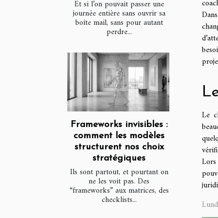
coac
Et si l’on pouvait passer une
journée entière sans ouvrir sa
Dans
boîte mail, sans pour autant
chang
perdre...
d’at
beso
proje
Le
Le c
Frameworks invisibles :
beauc
comment les modèles
quel
structurent nos choix
vérif
stratégiques
Lors
Ils sont partout, et pourtant on
pouv
ne les voit pas. Des
jurid
“frameworks” aux matrices, des
checklists...
Lund