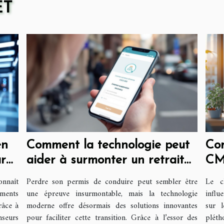
ET
en
Comment la technologie peut
Com
ur
aider à surmonter un retrait
CM
de permis ?
réf
onnaît
Perdre son permis de conduire peut sembler être
Le c
ements
une épreuve insurmontable, mais la technologie
influ
râce à
moderne offre désormais des solutions innovantes
sur 
nseurs
pour faciliter cette transition. Grâce à l’essor des
pléth