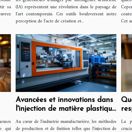
 bonne
les générateurs d'images par intelligence artificielle
quico
tir sa
(IA) représentent une révolution dans le paysage de
Cepen
ouvrez
l'art contemporain. Ces outils bouleversent notre
conte
perception de l'acte de création et...
Cet a
Avancées et innovations dans
Que
l'injection de matière plastique
res
et la sérigraphie
des
ueuses
Au cœur de l'industrie manufacturière, les méthodes
La p
te qui
de production et de finition telles que l'injection de
cruci