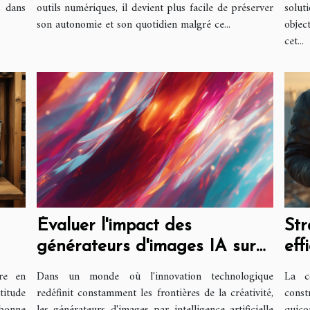
n dans
outils numériques, il devient plus facile de préserver
solut
son autonomie et son quotidien malgré ce...
objec
cet...
Évaluer l'impact des
Str
générateurs d'images IA sur
eff
la créativité artistique
con
re en
Dans un monde où l'innovation technologique
La c
titude
redéfinit constamment les frontières de la créativité,
cons