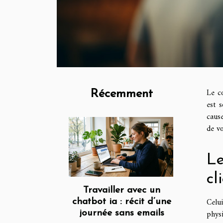
Le c
Récemment
est 
cause
de vo
Le
cl
Travailler avec un
Celu
chatbot ia : récit d’une
physi
journée sans emails