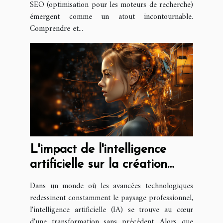
SEO (optimisation pour les moteurs de recherche)
émergent comme un atout incontournable.
Comprendre et...
L'impact de l'intelligence
artificielle sur la création
d'emplois dans le secteur des
Dans un monde où les avancées technologiques
technologies de l'information
redessinent constamment le paysage professionnel,
l'intelligence artificielle (IA) se trouve au cœur
d'une transformation sans précédent. Alors que